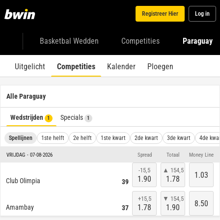
Registreer Hier
Log in
Basketbal Wedden
Competities
Paraguay
Uitgelicht
Competities
Kalender
Ploegen
Alle Paraguay
Wedstrijden
Specials
1
1
Spellijnen
1ste helft
2e helft
1ste kwart
2de kwart
3de kwart
4de kwa
VRIJDAG - 07-08-2026
Spread
Totaal
Money Line
-15,5
▲ 154,5
1.03
1.90
1.78
Club Olimpia
39
+15,5
▼ 154,5
8.50
1.78
1.90
Amambay
37