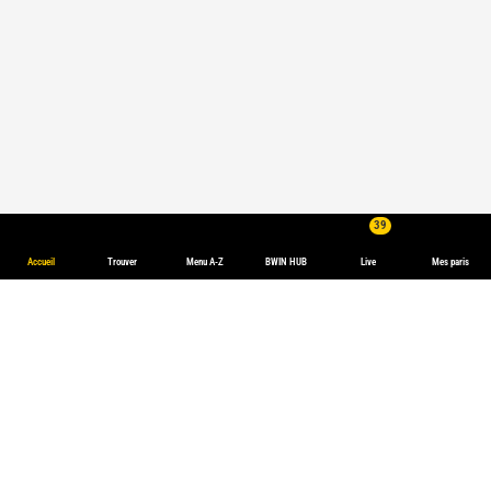
39
Accueil
Trouver
Menu A-Z
BWIN HUB
Live
Mes paris