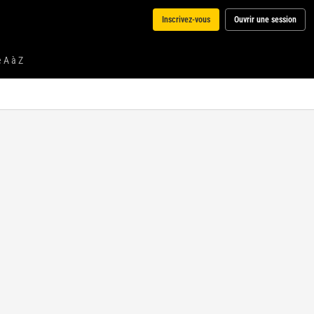
Inscrivez-vous
Ouvrir une session
 A à Z
Media
Choisissez une compétition
Choisissez
dans la liste
des
compétitions
en live pour
afficher le
media.