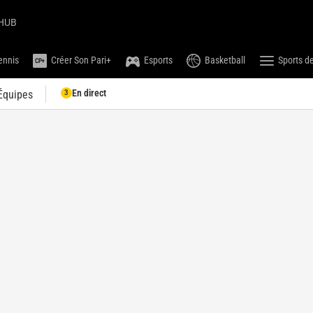
HUB
ennis
Créer Son Pari+
Esports
Basketball
Sports de
En direct
3
Équipes
Compétitions
Monde
Coupe du Monde 2030